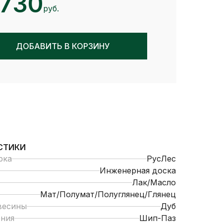
 730
руб.
ДОБАВИТЬ В КОРЗИНУ
СТИКИ
рка
РусЛес
Инженерная доска
Лак/Масло
Мат/Полумат/Полуглянец/Глянец
весины
Дуб
ения
Шип-Паз