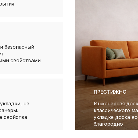
рытия
и безопасный
ет
кими свойствами
ПРЕСТИЖНО
укладки, не
Инженерная доск
фанеры.
классического м
е свойства
укладке доска вс
благородно