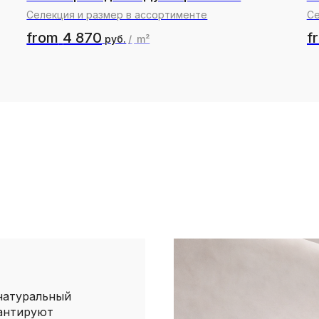
Селекция и размер в ассортименте
Се
from
4 870
f
руб.
/
m²
натуральный
рантируют