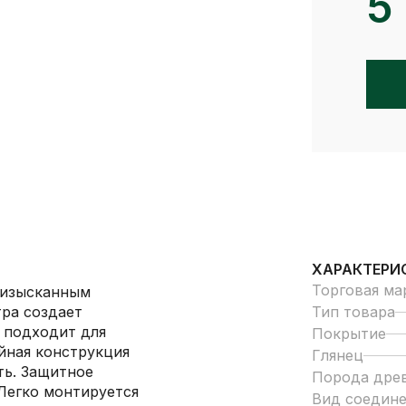
5
ХАРАКТЕРИ
Торговая ма
 изысканным
ра создает
Тип товара
 подходит для
Покрытие
йная конструкция
Глянец
ть. Защитное
Порода дре
 Легко монтируется
Вид соедин