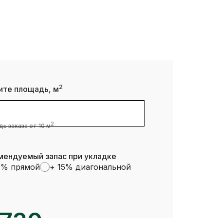
2
ите площадь, м
2
ь заказа от 10 м
мендуемый запас при укладке
5% прямой
+ 15% диагональной