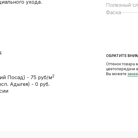
циального ухода.
Полезный с
Фаска
ц
ОБРАТИТЕ ВНИ
Оттенок товара м
цветопередачи в
Вы можете
заказ
2
ий Посад) - 75 руб/м
сп. Адыгея) - 0 руб.
сии