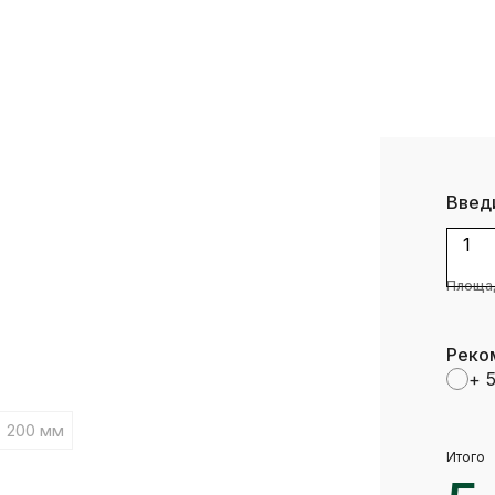
Введ
1
Площад
Реко
+ 
200 мм
Итого