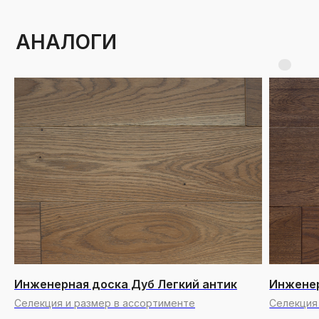
Инженерная доска Дуб Легкий антик
Инженер
Селекция и размер в ассортименте
Селекция