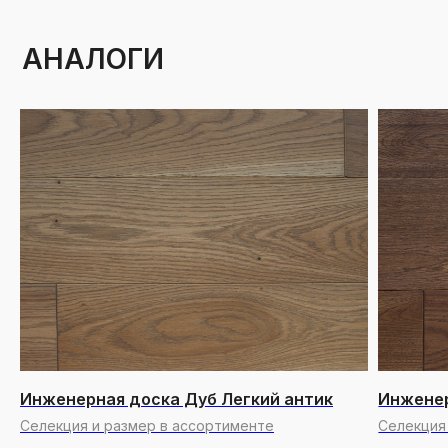
Инженерная доска Дуб Легкий антик
Инженер
Селекция и размер в ассортименте
Селекция